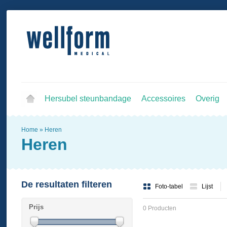
Hersubel steunbandage
Accessoires
Overig
Home
»
Heren
Heren
De resultaten filteren
Foto-tabel
Lijst
Prijs
0 Producten