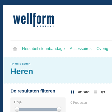
Hersubel steunbandage
Accessoires
Overig
Home
»
Heren
Heren
De resultaten filteren
Foto-tabel
Lijst
Prijs
0 Producten