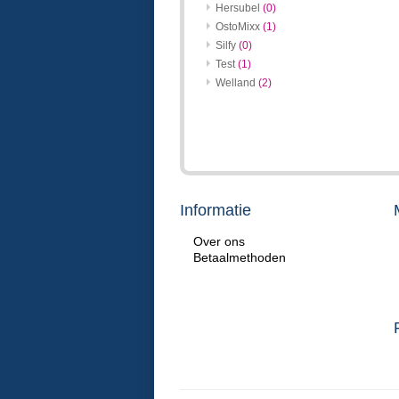
Hersubel
(0)
OstoMixx
(1)
Silfy
(0)
Test
(1)
Welland
(2)
Informatie
Over ons
Betaalmethoden