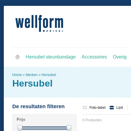
Hersubel steunbandage
Accessoires
Overig
Home
»
Merken
»
Hersubel
Hersubel
De resultaten filteren
Foto-tabel
Lijst
Prijs
0 Producten