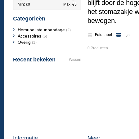
blijft door de h
Min: €
0
Max: €
5
het stomazakje w
Categorieën
bewegen.
Hersubel steunbandage
(2)
Foto-tabel
Lijst
Accessoires
(6)
Overig
(1)
0 Producten
Recent bekeken
Wissen
Informatie
Meer