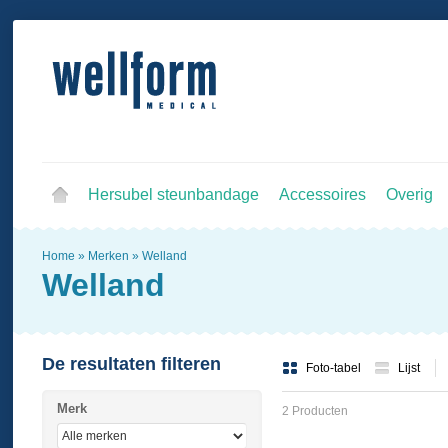
Hersubel steunbandage
Accessoires
Overig
Home
»
Merken
»
Welland
Welland
De resultaten filteren
Foto-tabel
Lijst
Merk
2 Producten