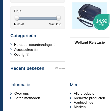
Prijs
14,99
Min: €
0
Max: €
60
eur
Categorieën
Welland Reistasje
Hersubel steunbandage
(2)
Accessoires
(6)
Overig
(1)
Recent bekeken
Wissen
Informatie
Meer
Over ons
Alle producten
Betaalmethoden
Nieuwste producten
Aanbiedingen
Merken