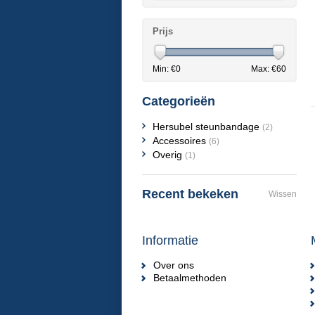
Prijs
Min: €
0
Max: €
60
Categorieën
Hersubel steunbandage
(2)
Accessoires
(6)
Overig
(1)
Recent bekeken
Wissen
Informatie
Over ons
Betaalmethoden