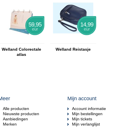
59,95
14,99
eur
eur
Welland Colorectale
Welland Reistasje
atlas
Meer
Mijn account
Alle producten
Account informatie
Nieuwste producten
Mijn bestellingen
Aanbiedingen
Mijn tickets
Merken
Mijn verlanglijst