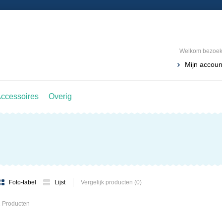
Welkom bezoeke
Mijn accoun
ccessoires
Overig
Foto-tabel
Lijst
Vergelijk producten (0)
 Producten