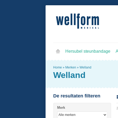
Hersubel steunbandage
A
Home
»
Merken
»
Welland
Welland
De resultaten filteren
Merk
2